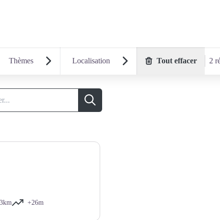
Thèmes
Localisation
Tout effacer
2 r
Recherche
,3km
+26m