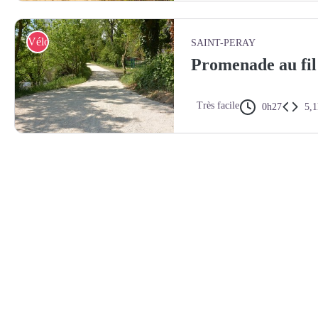
Rhone Crussol Tourisme
Vélo
SAINT-PERAY
Promenade au fil
Très facile
0h27
5,
Rhone Crussol Tourisme