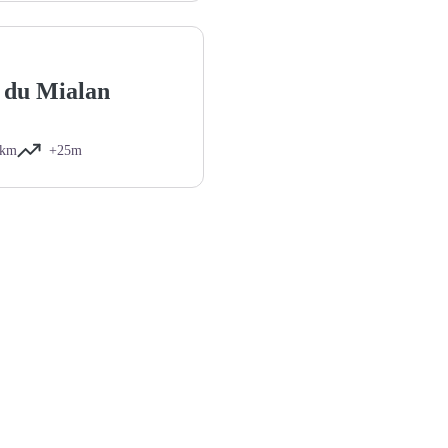
 du Mialan
1km
+25m